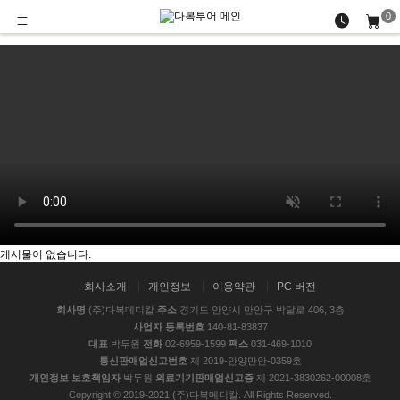
0
게시물이 없습니다.
회사소개
개인정보
이용약관
PC 버전
회사명
(주)다복메디칼
주소
경기도 안양시 만안구 박달로 406, 3층
사업자 등록번호
140-81-83837
대표
박두원
전화
02-6959-1599
팩스
031-469-1010
통신판매업신고번호
제 2019-안양만안-0359호
개인정보 보호책임자
박두원
의료기기판매업신고증
제 2021-3830262-00008호
Copyright © 2019-2021 (주)다복메디칼. All Rights Reserved.